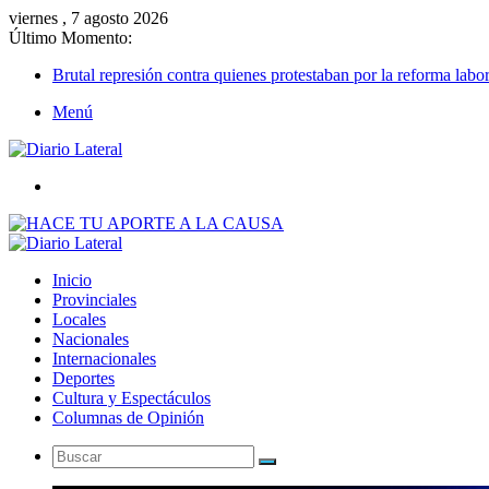
viernes , 7 agosto 2026
Último Momento:
Brutal represión contra quienes protestaban por la reforma labor
Menú
Buscar
Inicio
Provinciales
Locales
Nacionales
Internacionales
Deportes
Cultura y Espectáculos
Columnas de Opinión
Buscar