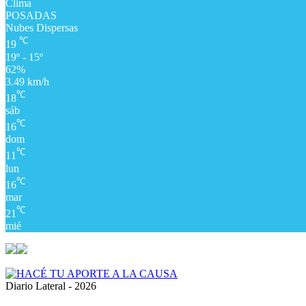
Clima
POSADAS
Nubes Dispersas
℃
19
19º - 15º
62%
3.49 km/h
℃
18
sáb
℃
16
dom
℃
11
lun
℃
16
mar
℃
21
mié
Diario Lateral - 2026