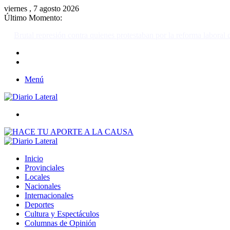
viernes , 7 agosto 2026
Último Momento:
Brutal represión contra quienes protestaban por la reforma laboral de 
Menú
Buscar
Inicio
Provinciales
Locales
Nacionales
Internacionales
Deportes
Cultura y Espectáculos
Columnas de Opinión