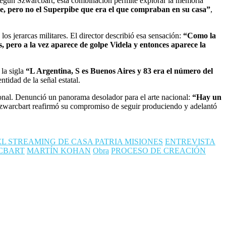
gún Szwarcbart, esta combinación permite explorar la memoria
he, pero no el Superpibe que era el que compraban en su casa”
,
los jerarcas militares. El director describió esa sensación:
“Como la
s, pero a la vez aparece de golpe Videla y entonces aparece la
la sigla
“L Argentina, S es Buenos Aires y 83 era el número del
tidad de la señal estatal.
acional. Denunció un panorama desolador para el arte nacional:
“Hay un
 Szwarcbart reafirmó su compromiso de seguir produciendo y adelantó
EL STREAMING DE CASA PATRIA MISIONES
ENTREVISTA
CBART
MARTÍN KOHAN
Obra
PROCESO DE CREACIÓN