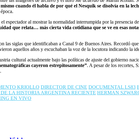
ntre las imágenes de archivo y el libro
Me acuerdo
de Martín Kohan. Se
 mismo cuando él habla de por qué el Nesquik se disolvía en la lec
 época.
el espectador al mostrar la normalidad interrumpida por la presencia de 
nuidad que relata… más cierta vida cotidiana que se ve en esas nota
on las siglas que identificaban a Canal 9 de Buenos Aires. Recordó que 
eron aquellos años y escuchaban la voz de la locutora indicando la iden
ndustria cultural actualmente bajo las políticas de ajuste del gobierno n
cinematográficas cayeron estrepitosamente”
. A pesar de los recortes,
.
MENTO KRIOLLO
DIRECTOR DE CINE
DOCUMENTAL LS83
DE LA HISTORIA ARGENTINA RECIENTE
HERMAN SZWAR
ING EN VIVO