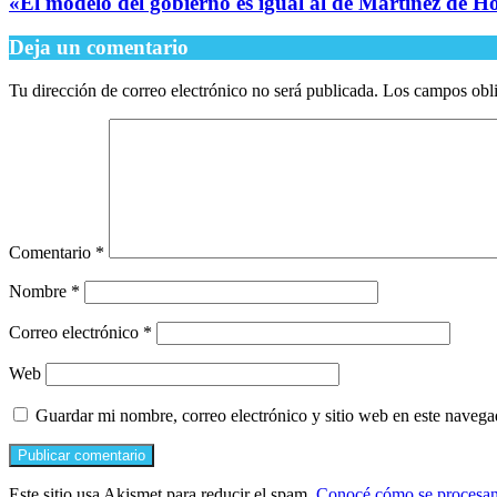
​«El modelo del gobierno es igual al de Martínez de H
Deja un comentario
Tu dirección de correo electrónico no será publicada.
Los campos obli
Comentario
*
Nombre
*
Correo electrónico
*
Web
Guardar mi nombre, correo electrónico y sitio web en este naveg
Este sitio usa Akismet para reducir el spam.
Conocé cómo se procesan 