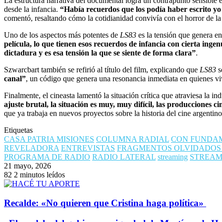
La estructura narrativa del documental logra un contrapunto sensible e
desde la infancia.
“Había recuerdos que los podía haber escrito yo
comentó, resaltando cómo la cotidianidad convivía con el horror de la
Uno de los aspectos más potentes de
LS83
es la tensión que genera en 
película, lo que tienen esos recuerdos de infancia con cierta inge
dictadura y es esa tensión la que se siente de forma clara”
.
Szwarcbart también se refirió al título del film, explicando que
LS83
s
canal”
, un código que genera una resonancia inmediata en quienes vivi
Finalmente, el cineasta lamentó la situación crítica que atraviesa la i
ajuste brutal, la situación es muy, muy difícil, las producciones 
que ya trabaja en nuevos proyectos sobre la historia del cine argentino
Etiquetas
CASA PATRIA MISIONES
COLUMNA RADIAL
CON FUNDA
REVELADORA
ENTREVISTAS
FRAGMENTOS OLVIDADOS 
PROGRAMA DE RADIO
RADIO LATERAL
streaming
STREAM
21 mayo, 2026
82
2 minutos leídos
​Recalde: «No quieren que Cristina haga política»