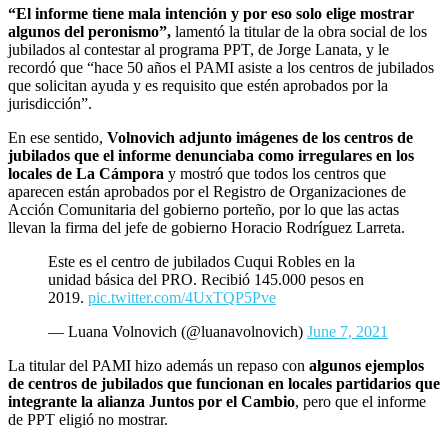
“El informe tiene mala intención y por eso solo elige mostrar
algunos del peronismo”,
lamentó la titular de la obra social de los
jubilados al contestar al programa PPT, de Jorge Lanata, y le
recordó que “hace 50 años el PAMI asiste a los centros de jubilados
que solicitan ayuda y es requisito que estén aprobados por la
jurisdicción”.
En ese sentido,
Volnovich adjunto imágenes de los centros de
jubilados que el informe denunciaba como irregulares en los
locales de La Cámpora
y mostró que todos los centros que
aparecen están aprobados por el Registro de Organizaciones de
Acción Comunitaria del gobierno porteño, por lo que las actas
llevan la firma del jefe de gobierno Horacio Rodríguez Larreta.
Este es el centro de jubilados Cuqui Robles en la
unidad básica del PRO. Recibió 145.000 pesos en
2019.
pic.twitter.com/4UxTQP5Pve
— Luana Volnovich (@luanavolnovich)
June 7, 2021
La titular del PAMI hizo además un repaso con
algunos ejemplos
de centros de jubilados que funcionan en locales partidarios que
integrante la alianza Juntos por el Cambio
, pero que el informe
de PPT eligió no mostrar.