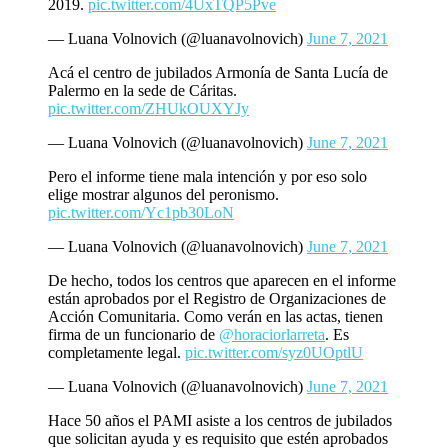
2019.
pic.twitter.com/4UxTQP5Pve
— Luana Volnovich (@luanavolnovich)
June 7, 2021
Acá el centro de jubilados Armonía de Santa Lucía de
Palermo en la sede de Cáritas.
pic.twitter.com/ZHUkOUXYJy
— Luana Volnovich (@luanavolnovich)
June 7, 2021
Pero el informe tiene mala intención y por eso solo
elige mostrar algunos del peronismo.
pic.twitter.com/Yc1pb30LoN
— Luana Volnovich (@luanavolnovich)
June 7, 2021
De hecho, todos los centros que aparecen en el informe
están aprobados por el Registro de Organizaciones de
Acción Comunitaria. Como verán en las actas, tienen
firma de un funcionario de
@horaciorlarreta
. Es
completamente legal.
pic.twitter.com/syz0UOptlU
— Luana Volnovich (@luanavolnovich)
June 7, 2021
Hace 50 años el PAMI asiste a los centros de jubilados
que solicitan ayuda y es requisito que estén aprobados