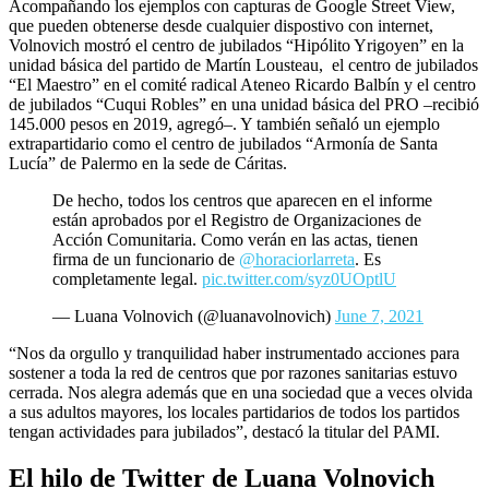
Acompañando los ejemplos con capturas de Google Street View,
que pueden obtenerse desde cualquier dispostivo con internet,
Volnovich mostró el centro de jubilados “Hipólito Yrigoyen” en la
unidad básica del partido de Martín Lousteau, el centro de jubilados
“El Maestro” en el comité radical Ateneo Ricardo Balbín y el centro
de jubilados “Cuqui Robles” en una unidad básica del PRO –recibió
145.000 pesos en 2019, agregó–. Y también señaló un ejemplo
extrapartidario como el centro de jubilados “Armonía de Santa
Lucía” de Palermo en la sede de Cáritas.
De hecho, todos los centros que aparecen en el informe
están aprobados por el Registro de Organizaciones de
Acción Comunitaria. Como verán en las actas, tienen
firma de un funcionario de
@horaciorlarreta
. Es
completamente legal.
pic.twitter.com/syz0UOptlU
— Luana Volnovich (@luanavolnovich)
June 7, 2021
“Nos da orgullo y tranquilidad haber instrumentado acciones para
sostener a toda la red de centros que por razones sanitarias estuvo
cerrada. Nos alegra además que en una sociedad que a veces olvida
a sus adultos mayores, los locales partidarios de todos los partidos
tengan actividades para jubilados”, destacó la titular del PAMI.
El hilo de Twitter de Luana Volnovich