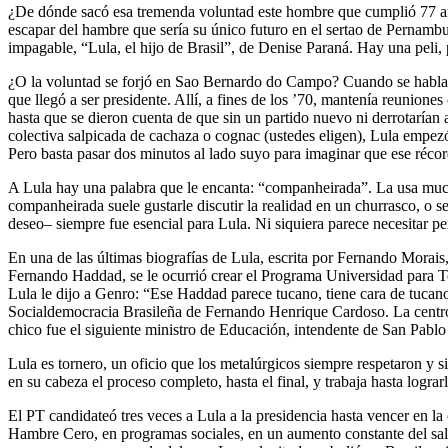
¿De dónde sacó esa tremenda voluntad este hombre que cumplió 77 añ
escapar del hambre que sería su único futuro en el sertao de Pernambuc
impagable, “Lula, el hijo de Brasil”, de Denise Paraná. Hay una peli, p
¿O la voluntad se forjó en Sao Bernardo do Campo? Cuando se habla de 
que llegó a ser presidente. Allí, a fines de los ’70, mantenía reunion
hasta que se dieron cuenta de que sin un partido nuevo ni derrotarían a
colectiva salpicada de cachaza o cognac (ustedes eligen), Lula empezó 
Pero basta pasar dos minutos al lado suyo para imaginar que ese récor
A Lula hay una palabra que le encanta: “companheirada”. La usa muc
companheirada suele gustarle discutir la realidad en un churrasco, o s
deseo– siempre fue esencial para Lula. Ni siquiera parece necesitar p
En una de las últimas biografías de Lula, escrita por Fernando Morai
Fernando Haddad, se le ocurrió crear el Programa Universidad para Tod
Lula le dijo a Genro: “Ese Haddad parece tucano, tiene cara de tucano,
Socialdemocracia Brasileña de Fernando Henrique Cardoso. La centro
chico fue el siguiente ministro de Educación, intendente de San Pablo
Lula es tornero, un oficio que los metalúrgicos siempre respetaron y 
en su cabeza el proceso completo, hasta el final, y trabaja hasta lograrl
El PT candidateó tres veces a Lula a la presidencia hasta vencer en la 
Hambre Cero, en programas sociales, en un aumento constante del sala