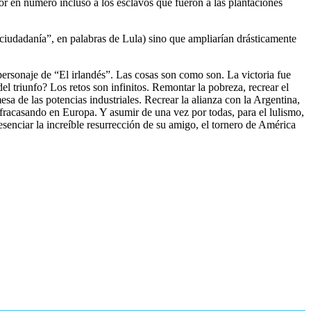
ior en número incluso a los esclavos que fueron a las plantaciones
“ciudadanía”, en palabras de Lula) sino que ampliarían drásticamente
 personaje de “El irlandés”. Las cosas son como son. La victoria fue
l triunfo? Los retos son infinitos. Remontar la pobreza, recrear el
esa de las potencias industriales. Recrear la alianza con la Argentina,
 fracasando en Europa. Y asumir de una vez por todas, para el lulismo,
esenciar la increíble resurrección de su amigo, el tornero de América