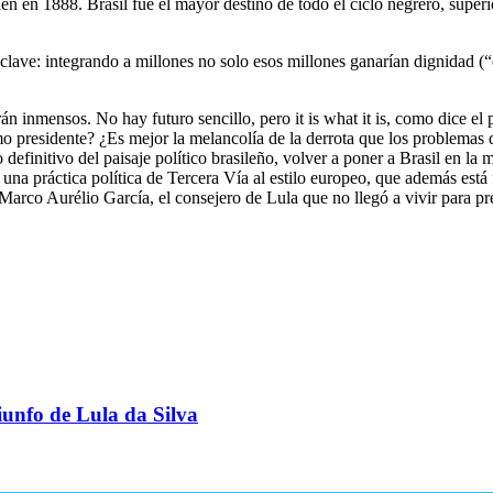
én en 1888. Brasil fue el mayor destino de todo el ciclo negrero, super
clave: integrando a millones no solo esos millones ganarían dignidad (
rán inmensos. No hay futuro sencillo, pero it is what it is, como dice el
o presidente? ¿Es mejor la melancolía de la derrota que los problemas de
efinitivo del paisaje político brasileño, volver a poner a Brasil en la m
una práctica política de Tercera Vía al estilo europeo, que además está
Marco Aurélio García, el consejero de Lula que no llegó a vivir para pr
riunfo de Lula da Silva