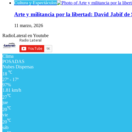
Cultura y Espectáculos
Arte y militancia por la libertad: David Jabif d
11 marzo, 2026
RadioLateral en Youtube
Clima
POSADAS
Nubes Dispersas
℃
18
27º - 17º
97%
1.81 km/h
℃
27
jue
℃
20
vie
℃
20
sáb