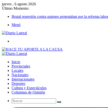
jueves , 6 agosto 2026
Último Momento:
Brutal represión contra quienes protestaban por la reforma labor
Menú
Buscar
Inicio
Provinciales
Locales
Nacionales
Internacionales
Deportes
Cultura y Espectáculos
Columnas de Opinión
Buscar