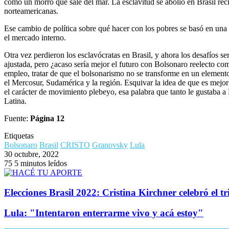
como un morro que sale del mar. La esclavitud se abolió en Brasil reci
norteamericanas.
Ese cambio de política sobre qué hacer con los pobres se basó en una 
el mercado interno.
Otra vez perdieron los esclavócratas en Brasil, y ahora los desafíos se
ajustada, pero ¿acaso sería mejor el futuro con Bolsonaro reelecto com
empleo, tratar de que el bolsonarismo no se transforme en un elemento d
el Mercosur, Sudamérica y la región. Esquivar la idea de que es mejor 
el carácter de movimiento plebeyo, esa palabra que tanto le gustaba a 
Latina.
Fuente:
Página 12
Etiquetas
Bolsonaro
Brasil
CRISTO
Granovsky
Lula
30 octubre, 2022
75
5 minutos leídos
Elecciones Brasil 2022: Cristina Kirchner celebró el t
Lula: "Intentaron enterrarme vivo y acá estoy"