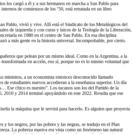
os los cargó a él y a sus hermanos en marcha a San Pablo para
internos de comienzos de los ’50, está retratada en un libro
 Pablo, vivió y vive. Allí está el Sindicato de los Metalúrgicos del
ales de izquierda y con curas y laicos de la Teología de la Liberación,
concretaría en 1980 en el centro de San Pablo. En esa disciplina
azó a más gente en la historia universal. Incomprobable, por cierto.
pañeros que pelean por un mismo ideal. Como en la Argentina, a la
l –transformada en acción, eso sí, porque no es lo mismo voluntad que
sus ministros, a un economista entonces desconocido llamado
es de estudiantes nuevos accedieran a la enseñanza superior. Un día
os… Ese chico es nuestro”. Los tucanos son los del Partido de la
, 2010 y 2014 terminó apoyándolo en este 2022. Resulta que ese
iseña la máquina que le servirá para hacerlo. Es alguien que proyecta
 y los negros, por las pobres y las negras, se tradujo en el Plan
obreza. La pobreza masiva era vista como un fenómeno tan natural