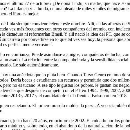
os el último 27 de octubre? ¿De doña Lindu, su madre, que hace 70 añ
o? La infancia y la huida, en una oleada de miles y miles de migrantes 
ero el libro es mejor.
Lula siempre conviene retener este nombre. Allí, en las afueras de San
es cada vez más frecuentes con otros compañeros del gremio, con intelectu
 la dictadura ni reformarían Brasil. Y allí nació la idea del PT, que se 
su carrera por convertirse en lo que tal vez sea hoy: la persona que abr
d es perfectamente verosímil.
ho en confianza. Puede asimilarse a amigos, compañeros de lucha, com
ea un asado. La relación entre la companheirada y la sensibilidad socia
ensarlo. Le sale automáticamente.
s, hay una anécdota que lo pinta bien. Cuando Tarso Genro era uno de 
os. Daría becas a estudiantes sin recursos y permitiría que dos millon
 pero no es tucano. A ese tipo le gustan los pobres, le gustan los negr
derecha que después de competir con el PT en 1994, 1998, 2002, 2006
 entre 2013 y 2017 y el candidato de Lula frente a Bolsonaro en 2018.
siguen respetando. El tornero no solo moldea la pieza. A veces también d
o.
cuarta, justo hace 20 años, en octubre de 2002. El cuidado por los pobres
rio mínimo y, sobre todo, en el abandono de la naturalización de la p