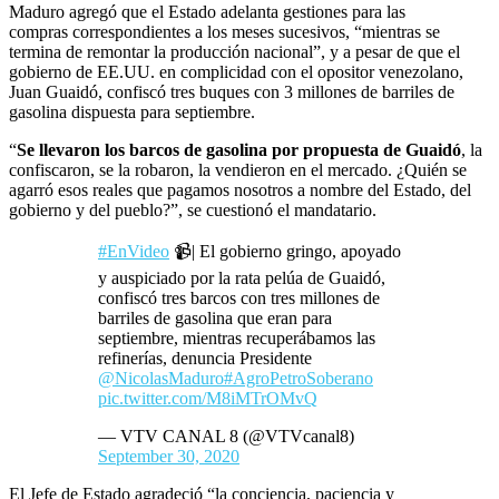
Maduro agregó que el Estado adelanta gestiones para las
compras correspondientes a los meses sucesivos, “mientras se
termina de remontar la producción nacional”, y a pesar de que el
gobierno de EE.UU. en complicidad con el opositor venezolano,
Juan Guaidó, confiscó tres buques con 3 millones de barriles de
gasolina dispuesta para septiembre.
“
Se llevaron los barcos de gasolina por propuesta de Guaidó
, la
confiscaron, se la robaron, la vendieron en el mercado. ¿Quién se
agarró esos reales que pagamos nosotros a nombre del Estado, del
gobierno y del pueblo?”, se cuestionó el mandatario.
#EnVideo
📹| El gobierno gringo, apoyado
y auspiciado por la rata pelúa de Guaidó,
confiscó tres barcos con tres millones de
barriles de gasolina que eran para
septiembre, mientras recuperábamos las
refinerías, denuncia Presidente
@NicolasMaduro
#AgroPetroSoberano
pic.twitter.com/M8iMTrOMvQ
— VTV CANAL 8 (@VTVcanal8)
September 30, 2020
El Jefe de Estado agradeció “la conciencia, paciencia y