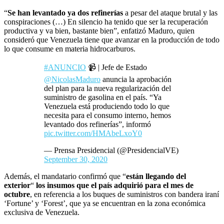
“
Se han levantado ya dos refinerías
a pesar del ataque brutal y las
conspiraciones (…) En silencio ha tenido que ser la recuperación
productiva y va bien, bastante bien”, enfatizó Maduro, quien
consideró que Venezuela tiene que avanzar en la producción de todo
lo que consume en materia hidrocarburos.
#ANUNCIO
📹 | Jefe de Estado
@NicolasMaduro
anuncia la aprobación
del plan para la nueva regularización del
suministro de gasolina en el país. “Ya
Venezuela está produciendo todo lo que
necesita para el consumo interno, hemos
levantado dos refinerías”, informó
pic.twitter.com/HMAbeLxoY0
— Prensa Presidencial (@PresidencialVE)
September 30, 2020
Además, el mandatario confirmó que “
están llegando del
exterior
“
los insumos que el país adquirió para el mes de
octubre
, en referencia a los buques de suministros con bandera iraní
‘Fortune’ y ‘Forest’, que ya se encuentran en la zona económica
exclusiva de Venezuela.