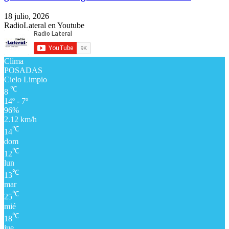
18 julio, 2026
RadioLateral en Youtube
Clima
POSADAS
Cielo Limpio
℃
8
14º - 7º
96%
2.12 km/h
℃
14
dom
℃
12
lun
℃
13
mar
℃
25
mié
℃
18
jue