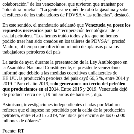
colaboración” de los venezolanos, que tuvieron que transitar por
“otra dura prueba”. “La gente sabe quién le robó la gasolina y sabe
el esfuerzo de los trabajadores de PDVSA y las refinerías”, destacó.
En este sentido, el mandatario adelantó que
Venezuela ya posee los
repuestos necesarios
para la “recuperación tecnológica” de la
estatal petrolera. “Los hemos traído todos y los que no hemos
podido traer han sido creados en los talleres de PDVSA”, precisó
Maduro, al tiempo que ofreció un minuto de aplausos para los
trabajadores petroleros del país.
La tarde de ayer, durante la presentación de la Ley Antibloqueo en
la Asamblea Nacional Constituyente, el presidente venezolano
informó que debido a las medidas coercitivas unilataerales de
EE.UU. la producción petrolera del país cayó 66,5 %, entre 2014 y
2019. “Para el año 2019,
solo generamos un tercio del petróleo
que producíamos en el 2014
. Entre 2015 y 2019, Venezuela dejó
de producir cerca de 1,19 millardos de barriles”, dijo.
Asimismo, investigaciones independientes citadas por Maduro
refieren que el ingreso no percibido por la caída de la producción
petrolera, entre el 2015-2019, “se ubica por encima de los 65.000
millones de dólares”.
Fuente:
RT