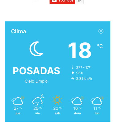
Clima
18
℃
POSADAS
27º - 17º
96%
2.31 km/h
Cielo Limpio
27
20
20
16
11
℃
℃
℃
℃
℃
jue
vie
sáb
dom
lun