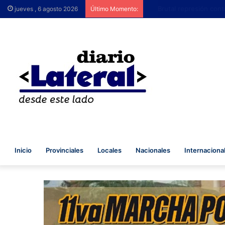
Brutal represión contra 
jueves , 6 agosto 2026
Último Momento:
Inicio
Provinciales
Locales
Nacionales
Internaciona