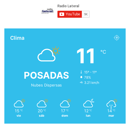
Clima
11
℃
POSADAS
15º - 11º
78%
3.21 km/h
Nubes Dispersas
15
20
17
12
14
℃
℃
℃
℃
℃
vie
sáb
dom
lun
mar