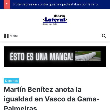
Brutal represión contra quienes protestaban por la reforma laboral de Milei
B
Menú
Deportes
Martín Benítez anota la
igualdad en Vasco da Gama-
Palmeiras