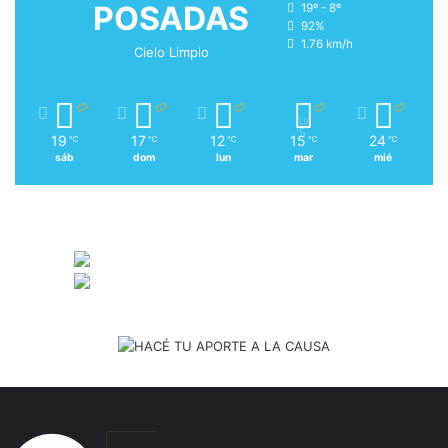
POSADAS
19º - 8º
92%
1.76 km/h
Cielo Limpio
19
17
12
15
24
℃
℃
℃
℃
℃
sáb
dom
lun
mar
mié