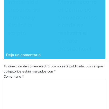
Insaurralde
Massa recorre
presentó su
el Centro de
renuncia y
Convenciones
Kicillof la
donde se
aceptó
realizará el
debate
presidencial
Deja un comentario
Tu dirección de correo electrónico no será publicada.
Los campos
obligatorios están marcados con
*
Comentario
*