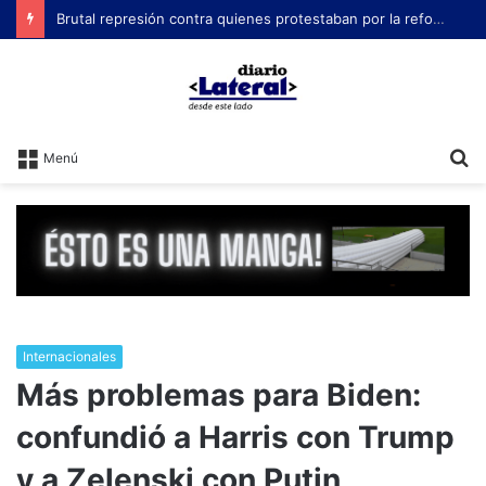
Brutal represión contra quienes protestaban por la reforma laboral de Milei
B
Menú
Internacionales
Más problemas para Biden:
confundió a Harris con Trump
y a Zelenski con Putin