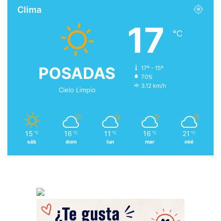
Clima
17
℃
POSADAS
17º - 15º
70%
3.12 km/h
Cielo Limpio
15
16
11
16
21
℃
℃
℃
℃
℃
sáb
dom
lun
mar
mié