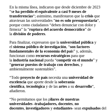
En la misma línea, indicaron que desde diciembre de 2023
“s
e ha perdido el equivalente a casi 9 meses de
transferencias
“; asimsimo, manifestaron que la
crisis
que
atraviesan las universidades “
no es solo presupuestaria
“,
porque como ciudadanos “deben denunciar con dolor y
firmeza” la “
ruptura del acuerdo democrático
” de
la
división de poderes
.
Para finalizar, expresaron que la
universidad pública
y
el
sistema público de investigación
, “
son factores
fundamentales de la economía del paí
s” y, además,
funcionan como
recursos estratégicos
para que
la
industria nacional
pueda “
competir en el mundo
” y
“
generar puestos de trabajo con derechos
, y
ambientalmente sustentables”.
“Todo
proyecto de país
necesita una
universidad de
excelencia
que aporte desde la
soberanía
científica
,
tecnológica
y de las
artes
a su
desarrollo
“,
añadieron.
“No permitamos que los p
ilares de nuestras
universidades -trabajadores, docentes
,
no
docentes
,
investigadores
y
estudiantes-
sean
expulsados
del