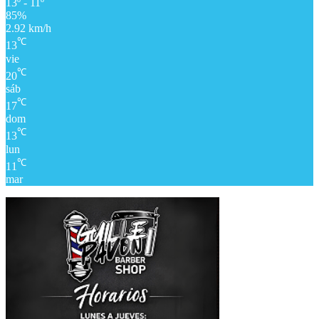
13º - 11º
85%
2.92 km/h
℃
13
vie
℃
20
sáb
℃
17
dom
℃
13
lun
℃
11
mar