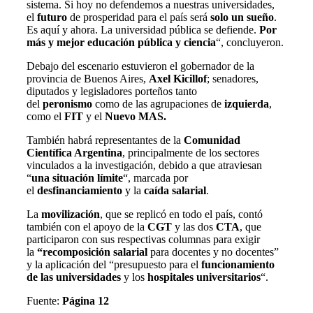
sistema. Si hoy no defendemos a nuestras universidades,
el
futuro
de prosperidad para el país será
solo un sueño
.
Es aquí y ahora. La universidad pública se defiende.
Por
más y mejor educación pública y ciencia
“, concluyeron.
Debajo del escenario estuvieron el gobernador de la
provincia de Buenos Aires,
Axel Kicillof
; senadores,
diputados y legisladores porteños tanto
del
peronismo
como de las agrupaciones de
izquierda
,
como el
FIT
y el
Nuevo MAS.
También habrá representantes de la
Comunidad
Científica Argentina
, principalmente de los sectores
vinculados a la investigación, debido a que atraviesan
“
una situación límite
“, marcada por
el
desfinanciamiento
y la
caída salarial
.
La
movilización
, que se replicó en todo el país, contó
también con el apoyo de la
CGT
y las dos
CTA
, que
participaron con sus respectivas columnas para exigir
la
“recomposición salarial
para docentes y no docentes”
y la aplicación del “presupuesto para el
funcionamiento
de las universidades
y los
hospitales universitarios
“.
Fuente:
Página 12