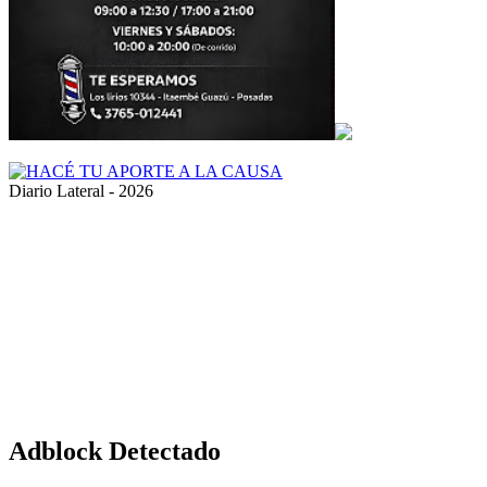
Diario Lateral - 2026
Volver
al
botón
superior
Adblock Detectado