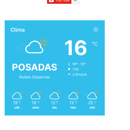
Clima
16
℃
POSADAS
19º - 15º
73%
2.19 km/h
Nubes Dispersas
19
18
12
15
25
℃
℃
℃
℃
℃
sáb
dom
lun
mar
mié