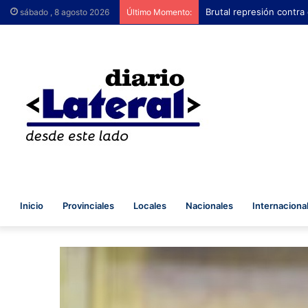
Brutal represión contra
sábado , 8 agosto 2026
Último Momento:
Inicio
Provinciales
Locales
Nacionales
Internaciona