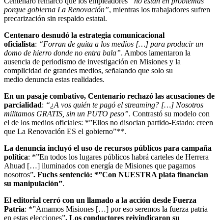
Centenaro remarcó que los empleadores
“no están en problemas
porque gobierna La Renovación”
, mientras los trabajadores sufren
precarización sin respaldo estatal.
Centenaro desnudó la estrategia comunicacional
oficialista
:
“Forran de guita a los medios […] para producir un
domo de hierro donde no entra bala”
. Ambos lamentaron la
ausencia de periodismo de investigación en Misiones y la
complicidad de grandes medios, señalando que solo su
medio denuncia estas realidades.
En un pasaje combativo, Centenario rechazó las acusaciones de
parcialidad
:
“¿A vos quién te pagó el streaming? […] Nosotros
militamos GRATIS, sin un PUTO peso”
. Contrastó su modelo con
el de los medios oficiales: *”Ellos no disocian partido-Estado: creen
que La Renovación ES el gobierno”**.
La denuncia incluyó el uso de recursos públicos para campaña
política
: *”En todos los lugares públicos habrá carteles de Herrera
Ahuad […] iluminados con energía de Misiones que pagamos
nosotros”
. Fuchs sentenció: *”Con NUESTRA plata financian
su manipulación”
.
El editorial cerró con un llamado a la acción desde Fuerza
Patria
: *”Amamos Misiones […] por eso seremos la fuerza patria
en estas elecciones”
. Los conductores reivindicaron su