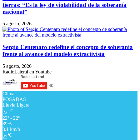
tierras: “Es la ley de violabilidad de la soberanía
nacional”
5 agosto, 2026
Sergio Centenaro redefine el concepto de soberanía
frente al avance del modelo extractivista
5 agosto, 2026
RadioLateral en Youtube
Clima
POSADAS
Lluvia Ligera
℃
22
22º - 22º
89%
3.1 km/h
℃
22