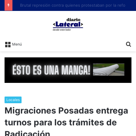
Brutal represión contra quienes protestaban por la reforma laboral de Milei
B
Menú
Locales
Migraciones Posadas entrega
turnos para los trámites de
Radicación