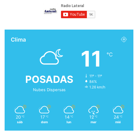
Clima
11
℃
POSADAS
11º - 11º
84%
1.26 km/h
Nubes Dispersas
20
17
14
12
24
℃
℃
℃
℃
℃
sáb
dom
lun
mar
mié