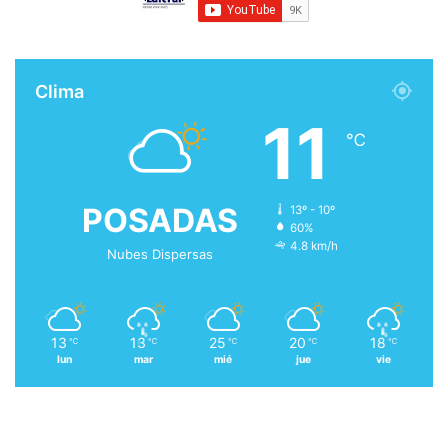
Clima
11
℃
POSADAS
13º - 10º
60%
4.8 km/h
Nubes Dispersas
13
13
25
20
18
℃
℃
℃
℃
℃
lun
mar
mié
jue
vie