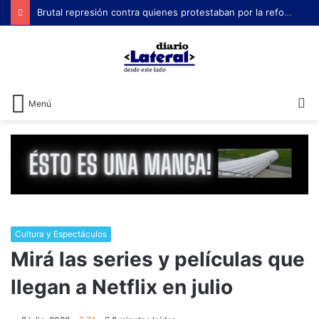
Brutal represión contra quienes protestaban por la reforma laboral de Milei
B
Menú
Cultura y Espectáculos
Mirá las series y películas que
llegan a Netflix en julio