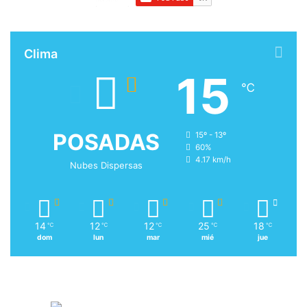
Clima
15
℃
POSADAS
15º - 13º
60%
4.17 km/h
Nubes Dispersas
14
12
12
25
18
℃
℃
℃
℃
℃
dom
lun
mar
mié
jue