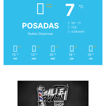
7
℃
POSADAS
15º - 7º
72%
4.59 km/h
Nubes Dispersas
15
12
25
19
18
℃
℃
℃
℃
℃
lun
mar
mié
jue
vie