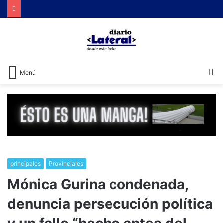
B
Menú
principales
Provinciales
Mónica Gurina condenada,
denuncia persecución política
y un fallo “hecho antes del