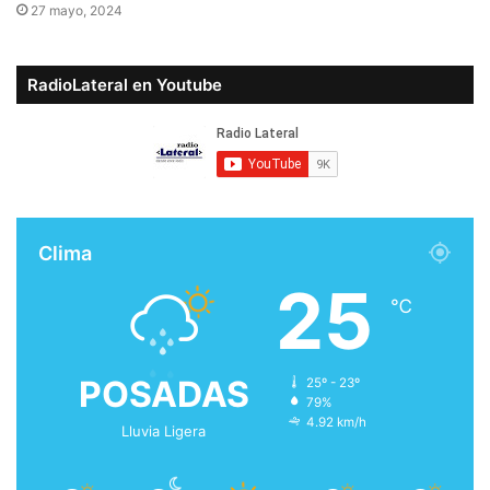
27 mayo, 2024
RadioLateral en Youtube
Clima
25
℃
POSADAS
25º - 23º
79%
4.92 km/h
Lluvia Ligera