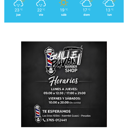
23
22
19
17
13
℃
℃
℃
℃
℃
jue
vie
sáb
dom
lun