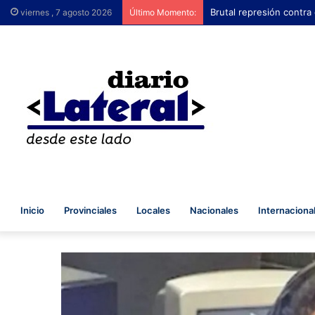
Brutal represión contra
viernes , 7 agosto 2026
Último Momento:
Inicio
Provinciales
Locales
Nacionales
Internaciona