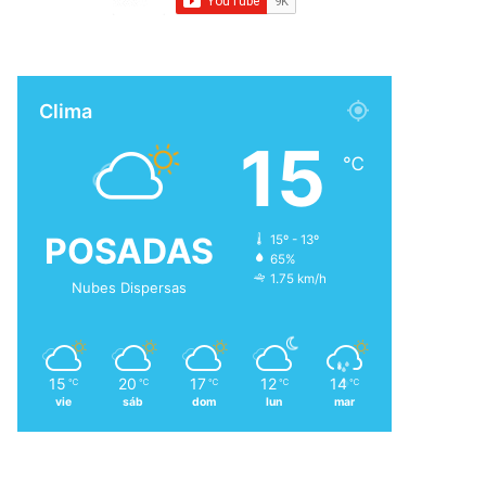
Clima
15
℃
POSADAS
15º - 13º
65%
1.75 km/h
Nubes Dispersas
15
20
17
12
14
℃
℃
℃
℃
℃
vie
sáb
dom
lun
mar