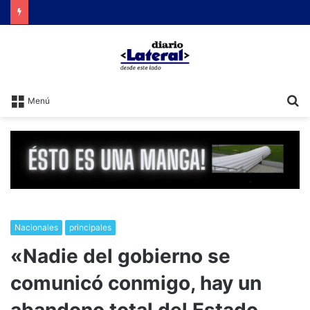
Brutal represión contra quienes protestaban por la reforma laboral de Milei
B
Menú
Nacionales
principales
​«Nadie del gobierno se
comunicó conmigo, hay un
abandono total del Estado