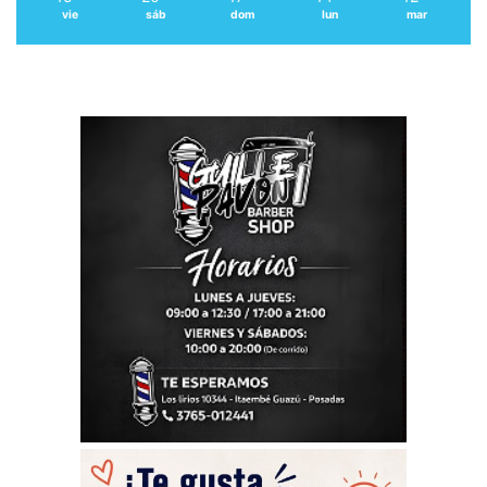
vie
sáb
dom
lun
mar