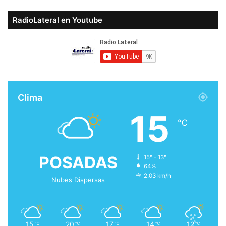
RadioLateral en Youtube
Clima
15
℃
POSADAS
15º - 13º
64%
2.03 km/h
Nubes Dispersas
15
20
17
14
12
℃
℃
℃
℃
℃