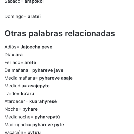
Sábado=
arapokõi
Domingo=
arateĩ
Otras palabras relacionadas
Adiós=
Jajoecha peve
Día=
ára
Feriado=
arete
De mañana=
pyhareve jave
Media mañana=
pyhareve asaje
Mediodía=
asajepyte
Tarde=
ka’aru
Atardecer=
kuarahyresẽ
Noche=
pyhare
Medianoche=
pyharepytũ
Madrugada=
pyhareve pyte
Vacación=
pytu’u