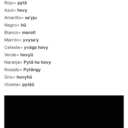
Rojo=
pytã
Azul=
hovy
Amarillo=
sa’yju
Negro=
hũ
Blanco=
morotĩ
Marrón=
yvysa’y
Celeste=
yvága hovy
Verde=
hovyũ
Naranja=
Pytã ha hovy
Rosado=
Pytãngy
Gris=
hovyhũ
Violeta=
pytãũ