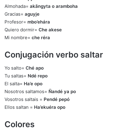
Almohada=
akãngyta o aramboha
Gracias=
aguyje
Profesor=
mbo’ehára
Quiero dormir=
Che akese
Mi nombre=
che réra
Conjugación verbo saltar
Yo salto=
Ché apo
Tu saltas=
Ndé repo
El salta=
Ha’e opo
Nosotros saltamos=
Ñandé ya po
Vosotros saltais =
Pendé pepó
Ellos saltan =
Ha’ekuéra opo
Colores