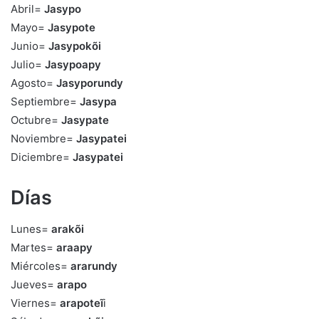
Abril=
Jasypo
Mayo=
Jasypote
Junio=
Jasypokõi
Julio=
Jasypoapy
Agosto=
Jasyporundy
Septiembre=
Jasypa
Octubre=
Jasypate
Noviembre=
Jasypatei
Diciembre=
Jasypatei
Días
Lunes=
arakõi
Martes=
araapy
Miércoles=
ararundy
Jueves=
arapo
Viernes=
arapoteĩ
i