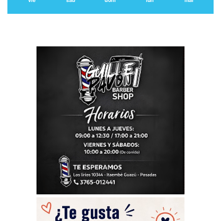
vie
sáb
dom
lun
mar