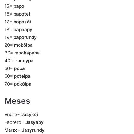
15=
papo
16=
papotei
17=
papokõi
18=
papoapy
19=
paporundy
20=
mokõipa
30=
mbohapypa
40=
irundypa
50=
popa
60=
poteipa
70=
pokõipa
Meses
Enero=
Jasykõi
Febrero=
Jasyapy
Marzo=
Jasyrundy