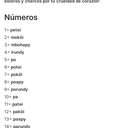
esteros y charcos por tu crueldad de corazón”
.
Números
1=
petei
2=
mokõi
3=
mbohapy
4=
irundy
5=
po
6=
potei
7=
pokõi
8=
poapy
9=
porundy
10=
pa
11=
patei
12=
pakõi
13=
paapy
14=
parundy