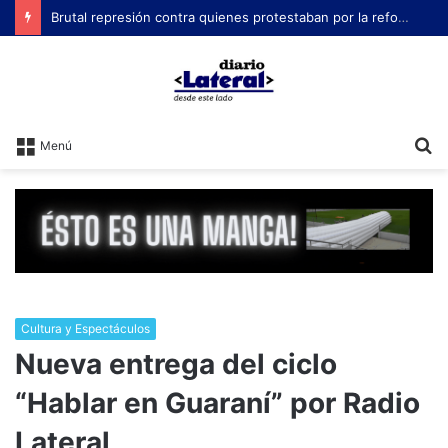
Brutal represión contra quienes protestaban por la reforma laboral de Milei
B
Menú
Cultura y Espectáculos
Nueva entrega del ciclo
“Hablar en Guaraní” por Radio
Lateral