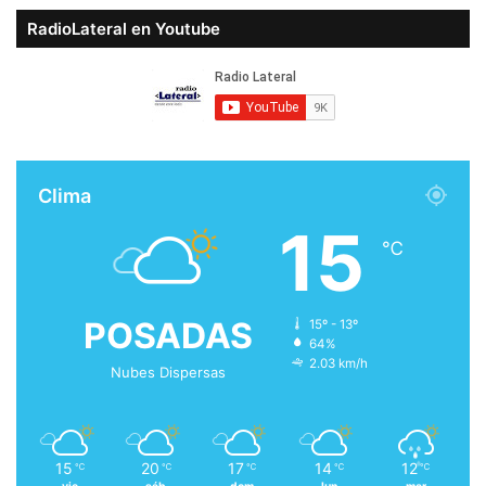
RadioLateral en Youtube
Clima
15
℃
POSADAS
15º - 13º
64%
2.03 km/h
Nubes Dispersas
15
20
17
14
12
℃
℃
℃
℃
℃