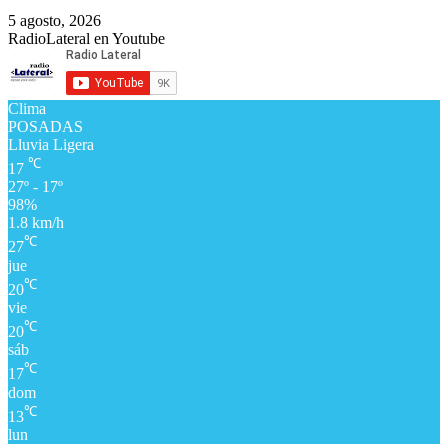
5 agosto, 2026
RadioLateral en Youtube
Clima
POSADAS
Lluvia Ligera
℃
17
27º - 17º
98%
1.8 km/h
℃
27
jue
℃
20
vie
℃
20
sáb
℃
17
dom
℃
13
lun