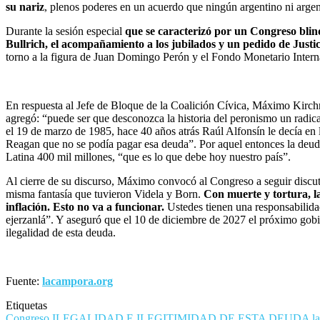
su nariz
, plenos poderes en un acuerdo que ningún argentino ni arge
Durante la sesión especial
que se caracterizó por un Congreso blin
Bullrich, el acompañamiento a los jubilados y un pedido de Justic
torno a la figura de Juan Domingo Perón y el Fondo Monetario Intern
En respuesta al Jefe de Bloque de la Coalición Cívica, Máximo Kirc
agregó: “puede ser que desconozca la historia del peronismo un radica
el 19 de marzo de 1985, hace 40 años atrás Raúl Alfonsín le decía en 
Reagan que no se podía pagar esa deuda”. Por aquel entonces la deud
Latina 400 mil millones, “que es lo que debe hoy nuestro país”.
Al cierre de su discurso, Máximo convocó al Congreso a seguir discut
misma fantasía que tuvieron Videla y Born.
Con muerte y tortura, l
inflación. Esto no va a funcionar.
Ustedes tienen una responsabilida
ejerzanlá”. Y aseguró que el 10 de diciembre de 2027 el próximo gobi
ilegalidad de esta deuda.
Fuente:
lacampora.org
Etiquetas
Congreso
ILEGALIDAD E ILEGITIMIDAD DE ESTA DEUDA
l