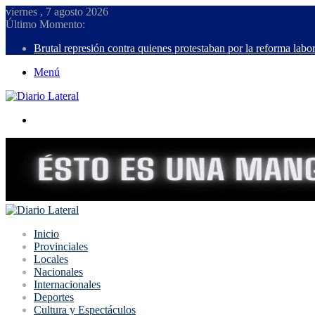
viernes , 7 agosto 2026
Último Momento:
Brutal represión contra quienes protestaban por la reforma labor
Menú
Buscar
Inicio
Provinciales
Locales
Nacionales
Internacionales
Deportes
Cultura y Espectáculos