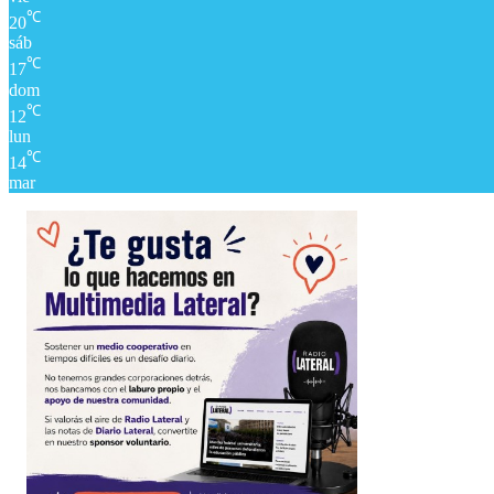
℃
20
sáb
℃
17
dom
℃
12
lun
℃
14
mar