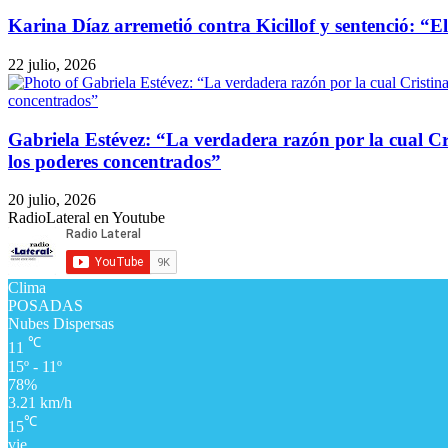
Karina Díaz arremetió contra Kicillof y sentenció: “
22 julio, 2026
Gabriela Estévez: “La verdadera razón por la cual Cri
los poderes concentrados”
20 julio, 2026
RadioLateral en Youtube
Clima
POSADAS
Nubes Dispersas
℃
11
15º - 11º
78%
3.21 km/h
℃
15
vie