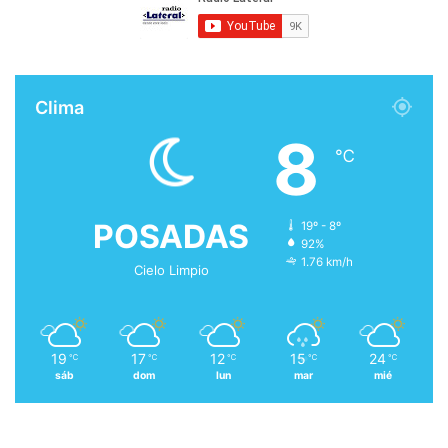
Clima
8
℃
POSADAS
19º - 8º
92%
1.76 km/h
Cielo Limpio
19
17
12
15
24
℃
℃
℃
℃
℃
sáb
dom
lun
mar
mié