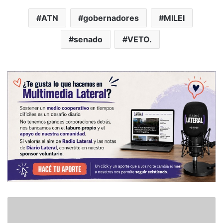
ATN
gobernadores
MILEI
senado
VETO.