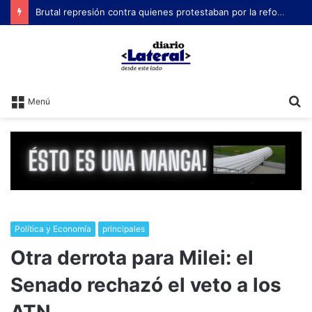
Brutal represión contra quienes protestaban por la reforma laboral de Milei
B
Menú
Política y Economía
principales
Otra derrota para Milei: el
Senado rechazó el veto a los
ATN