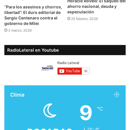
Horacio Rovelli: El saqueo del
ahorro nacional, deuda y
“Para los asesinos y chorros,
especulación
libertad”: El duro editorial de
Sergio Centenaro contra el
25 febrero, 2026
gobierno de Milei
3 marzo, 2026
RadioLateral en Youtube
Clima
9
℃
13º - 8º