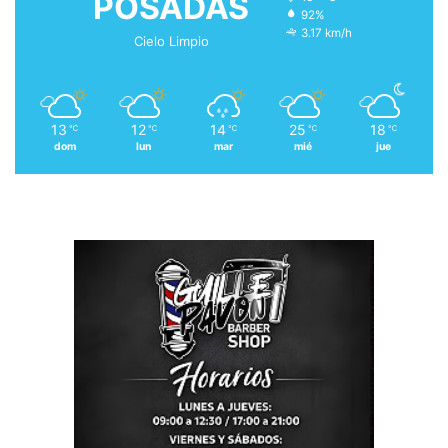
POSADAS
92%
3.17 km/h
Cielo Limpio
13
12
14
25
18
℃
℃
℃
℃
℃
dom
lun
mar
mié
jue