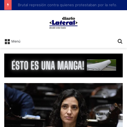
Brutal represión contra quienes protestaban por la reforma laboral de Milei
B
Menú