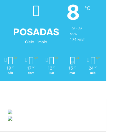
8
℃
POSADAS
19º - 8º
93%
1.74 km/h
Cielo Limpio
19
17
12
15
24
℃
℃
℃
℃
℃
sáb
dom
lun
mar
mié