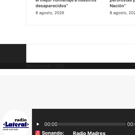
desaparecidos”
Nación”
8 agosto, 2026
8 agosto, 20
Diario Lateral - 2026
Volver
al
botón
superior