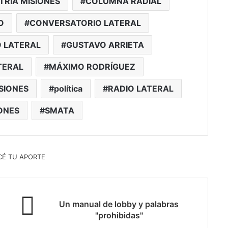
TRIA MISIONES
COLUMNA RADIAL
O
CONVERSATORIO LATERAL
O LATERAL
GUSTAVO ARRIETA
TERAL
MÁXIMO RODRÍGUEZ
ISIONES
política
RADIO LATERAL
IONES
SMATA
Un manual de lobby y palabras
"prohibidas"