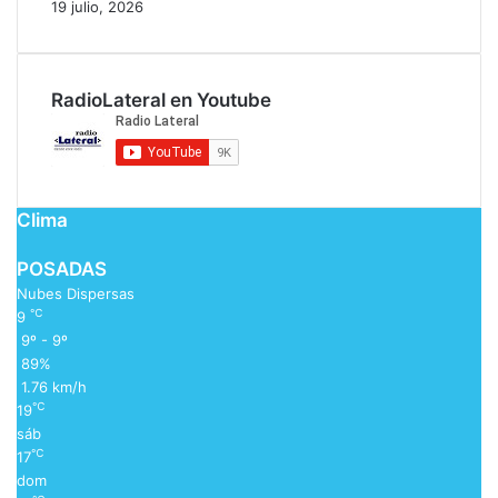
19 julio, 2026
RadioLateral en Youtube
Clima
POSADAS
Nubes Dispersas
℃
9
9º - 9º
89%
1.76 km/h
℃
19
sáb
℃
17
dom