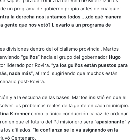
e sapos” para derrotar a la derecha de Milei? Martos
n de un programa de gobierno propio antes de cualquier
ontra la derecha nos juntamos todos… ¿de qué manera
la gente que nos votó? Llevarlo a un programa de
es divisiones dentro del oficialismo provincial. Martos
 enviando
“guiños”
hacia el grupo del gobernador
Hugo
tor liderado por Rovira.
“ya los guiños están puestos para
 más, nada más”
, afirmó, sugiriendo que muchos están
cenario post-Rovira.
ción y a la escucha de las bases. Martos insistió en que el
solver los problemas reales de la gente en cada municipio.
stina Kirchner
como la única conducción capaz de ordenar
eron en que el futuro del PJ misionero será
“apasionante”
y
a los afiliados.
“la confianza se le va asignando en la
cluyó Centenaro.