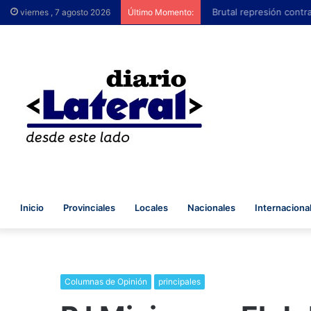
Brutal represión contra
viernes , 7 agosto 2026
Último Momento:
Inicio
Provinciales
Locales
Nacionales
Internaciona
Columnas de Opinión
principales