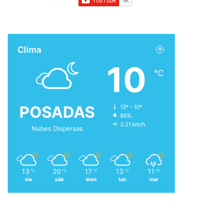
Clima
10
℃
POSADAS
13º - 10º
86%
3.21 km/h
Nubes Dispersas
13
20
17
13
11
℃
℃
℃
℃
℃
vie
sáb
dom
lun
mar