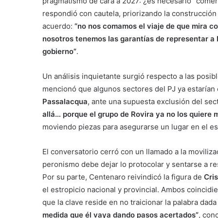
pragmatismo de cara a 2027: ¿es necesario “comers
respondió con cautela, priorizando la construcció
acuerdo:
“no nos comamos el viaje de que mira c
nosotros tenemos las garantías de representar a 
gobierno”
.
Un análisis inquietante surgió respecto a las posibl
mencionó que algunos sectores del PJ ya estarían
Passalacqua
, ante una supuesta exclusión del sec
allá… porque el grupo de Rovira ya no los quiere
moviendo piezas para asegurarse un lugar en el es
El conversatorio cerró con un llamado a la moviliza
peronismo debe dejar lo protocolar y sentarse a re
Por su parte, Centenaro reivindicó la figura de
Cri
el estropicio nacional y provincial. Ambos coincidi
que la clave reside en no traicionar la palabra dada 
medida que él vaya dando pasos acertados”
, con