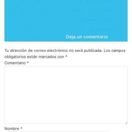
Escándalo en la
en contra de
sinagoga del
Milei durante
movimiento al
su primer mes
que adscribe
en el gobierno
Deja un comentario
Javier Milei
Tu dirección de correo electrónico no será publicada.
Los campos
obligatorios están marcados con
*
Comentario
*
Nombre
*