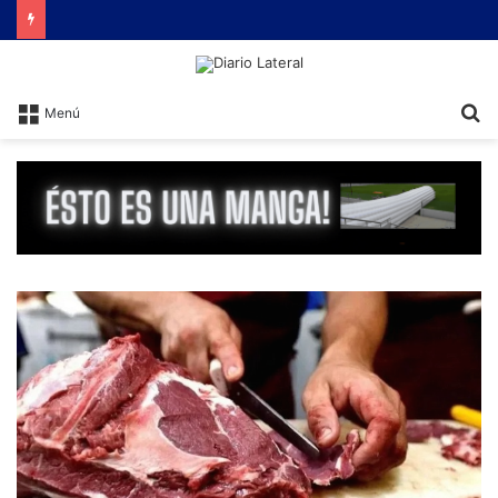
B
Menú