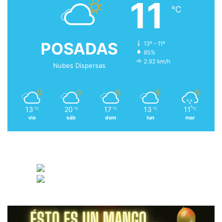
11
℃
POSADAS
13º - 11º
85%
2.92 km/h
Nubes Dispersas
13
20
17
13
11
℃
℃
℃
℃
℃
vie
sáb
dom
lun
mar