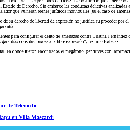
amentación de las expresiones de Herz: “Debo afirmar que el derecho a l
l Estado de Derecho. Sin embargo las conductas delictivas analizadas a 
islador que vulneran bienes jurídicos individuales (tal el caso de amenazas
lo de su derecho de libertad de expresión no justifica su proceder por el
garantía”.
ntes para configurar el delito de amenazas contra Cristina Fernández de
garantías constitucionales a la libre expresión”, resumió Rafecas.
tal, en donde fueron encontrados el megáfono, pendrives con informaci
ctor de Telenoche
Mapu en Villa Mascardi