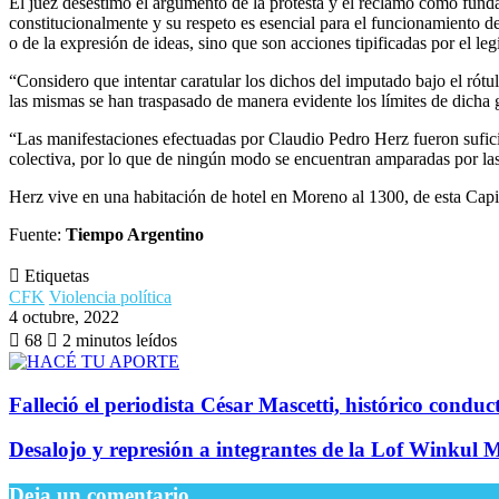
El juez desestimó el argumento de la protesta y el reclamo como fund
constitucionalmente y su respeto es esencial para el funcionamiento de
o de la expresión de ideas, sino que son acciones tipificadas por el leg
“Considero que intentar caratular los dichos del imputado bajo el rótu
las mismas se han traspasado de manera evidente los límites de dicha 
“Las manifestaciones efectuadas por Claudio Pedro Herz fueron suficie
colectiva, por lo que de ningún modo se encuentran amparadas por las 
Herz vive en una habitación de hotel en Moreno al 1300, de esta Capi
Fuente:
Tiempo Argentino
Etiquetas
CFK
Violencia política
4 octubre, 2022
68
2 minutos leídos
Falleció el periodista César Mascetti, histórico condu
Desalojo y represión a integrantes de la Lof Winkul 
Deja un comentario