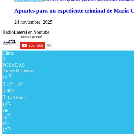
Apuntes para un expediente criminal de María
24 noviembre, 2025
RadioLateral en Youtube
Clima
POSADAS
Nubes Dispersas
℃
10
15º - 10º
80%
3.24 km/h
℃
15
vie
℃
20
sáb
℃
17