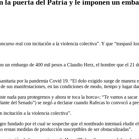
la puerta del Patria y le imponen un emba
urso real con incitación a la violencia colectiva”. Y que “traspasó los 
con un embargo de 400 mil pesos a Claudio Herz, el hombre que el 21 de
 sanitaria por la pandemia Covid 19. “El dolo exigido surge de manera e
nor de sus manifestaciones, en las condiciones de modo, tiempo y lugar da
hiciste nada para protegernos y ahora te toca la horca»; “Te vamos a sac
delante del Senado”) se negó a declarar cuando Rafecas lo convocó a pre
incitación a la violencia colectiva”.
gro fundado por el cual se sospeche que el nombrado intentará eludir el a
no restan medidas de producción susceptibles de ser obstaculizadas”.