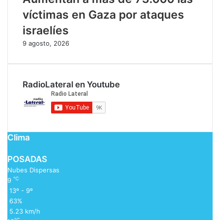
víctimas en Gaza por ataques
israelíes
9 agosto, 2026
RadioLateral en Youtube
Clima
POSADAS
Nubes Dispersas
℃
9
13º - 9º
63%
5.23 km/h
℃