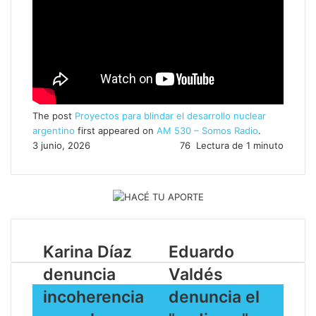
The post
Proyectos para blindar el desarrollo nuclear
argentino
first appeared on
AM 530 – Somos Radio
.
3 junio, 2026
76
Lectura de 1 minuto
Karina Díaz
Eduardo
denuncia
Valdés
incoherencia
denuncia el