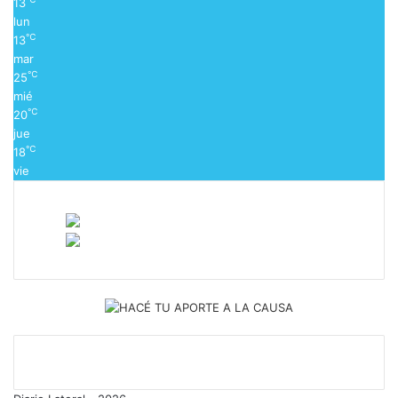
13
lun
℃
13
mar
℃
25
mié
℃
20
jue
℃
18
vie