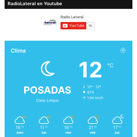
RadioLateral en Youtube
Clima
12
℃
POSADAS
12º - 12º
87%
1.94 km/h
Cielo Limpio
16
11
16
21
17
℃
℃
℃
℃
℃
dom
lun
mar
mié
jue