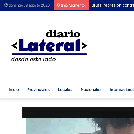
Brutal represión contr
domingo , 9 agosto 2026
Último Momento:
Inicio
Provinciales
Locales
Nacionales
Internaciona