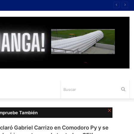
Bus
Cerrar
mpruebe También
claró Gabriel Carrizo en Comodoro Py y se