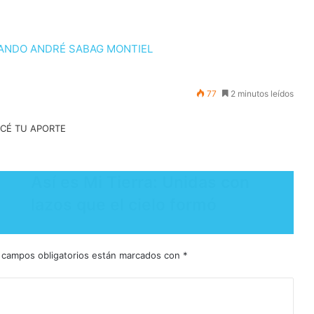
ANDO ANDRÉ SABAG MONTIEL
77
2 minutos leídos
Así es Mi Tierra: Unidas con
lazos que el cielo formó
 campos obligatorios están marcados con
*