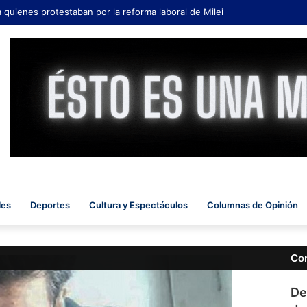
a quienes protestaban por la reforma laboral de Milei
les
Deportes
Cultura y Espectáculos
Columnas de Opinión
Co
De