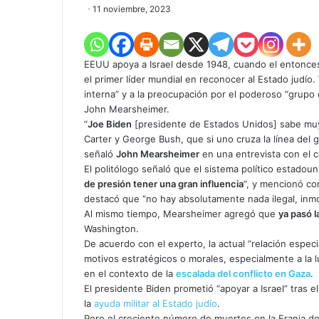
11 noviembre, 2023
EEUU apoya a Israel desde 1948, cuando el entonce
el primer líder mundial en reconocer al Estado judío.
interna” y a la preocupación por el poderoso “grupo 
John Mearsheimer.
“
Joe Biden
[presidente de Estados Unidos] sabe muy
Carter y George Bush, que si uno cruza la línea del g
señaló
John Mearsheimer
en una entrevista con el 
El politólogo señaló que el sistema político estadou
de presión tener una gran influencia
“, y mencionó co
destacó que “no hay absolutamente nada ilegal, inmo
Al mismo tiempo, Mearsheimer agregó que
ya pasó l
Washington.
De acuerdo con el experto, la actual “relación espec
motivos estratégicos o morales, especialmente a la lu
en el contexto de la
escalada del conflicto en Gaza
.
El presidente Biden prometió “apoyar a Israel” tras e
la
ayuda militar al Estado judío
.
Pero el creciente número de muertos en la Franja de