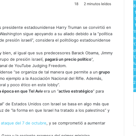
18
2 minutos leídos
1
s presidente estadounidense Harry Truman se convirtió en
1
 Washington sigue apoyando a su aliado debido a la “política
s
de presión israelí”, considera el politólogo estadounidense
1
d
 bien, al igual que sus predecesores Barack Obama, Jimmy
1
rupo de presión israelí,
pagará un precio político
“,
l
canal de YouTube Judging Freedom.
1
nidense “se organiza de tal manera que permite a un
grupo
m
mo ejemplo a la Asociación Nacional del Rifle. Además,
2
ral y poco ético en este lobby”.
m
a época en que Tel Aviv
era un “
activo estratégico
” para
ial” de Estados Unidos con Israel se basa en algo más que
z de “la forma en que Israel ha tratado a los palestinos” y
l
ataque del 7 de octubre
, y se comprometió a aumentar
 Gaza y la reciente promesa del primer ministro