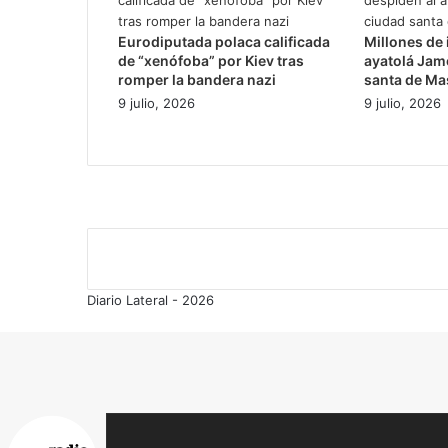
Eurodiputada polaca calificada
Millones de 
de “xenófoba” por Kiev tras
ayatolá Jame
romper la bandera nazi
santa de M
9 julio, 2026
9 julio, 2026
Diario Lateral - 2026
Volver
al
botón
superior