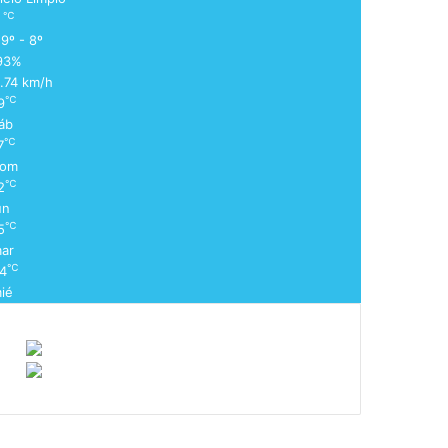
℃
8
9º - 8º
93%
1.74 km/h
℃
9
áb
℃
7
om
℃
2
un
℃
5
ar
℃
4
ié