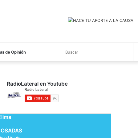
Busc
s de Opinión
RadioLateral en Youtube
Clima
POSADAS
ielo Limpio