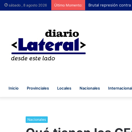
Brutal represión contra
sábado , 8 agosto 2026
Último Momento:
Inicio
Provinciales
Locales
Nacionales
Internaciona
Nacionales