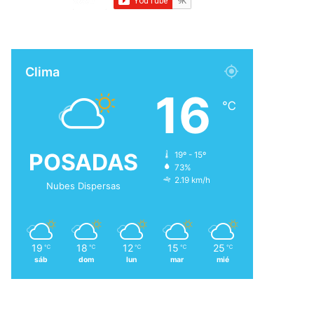
Clima
16
℃
POSADAS
19º - 15º
73%
2.19 km/h
Nubes Dispersas
19
18
12
15
25
℃
℃
℃
℃
℃
sáb
dom
lun
mar
mié