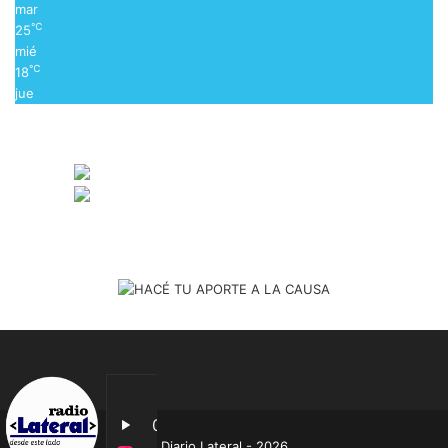
mar
℃
25
mié
℃
18
jue
Diario Lateral - 2026