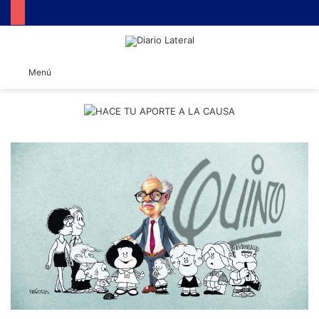
B
Menú