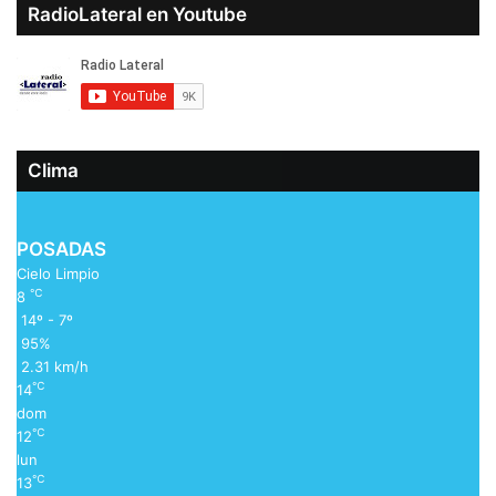
RadioLateral en Youtube
Clima
POSADAS
Cielo Limpio
℃
8
14º - 7º
95%
2.31 km/h
℃
14
dom
℃
12
lun
℃
13