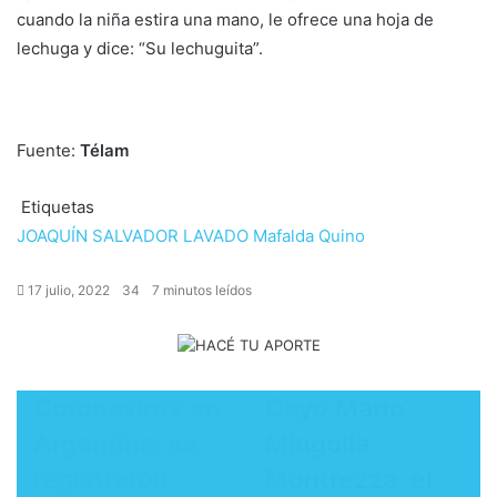
cuando la niña estira una mano, le ofrece una hoja de
lechuga y dice: “Su lechuguita”.
Fuente:
Télam
Etiquetas
JOAQUÍN SALVADOR LAVADO
Mafalda
Quino
17 julio, 2022
34
7 minutos leídos
Coronavirus en
Cayó Mario
Argentina: se
Mingolla
registraron
Montrezza, el