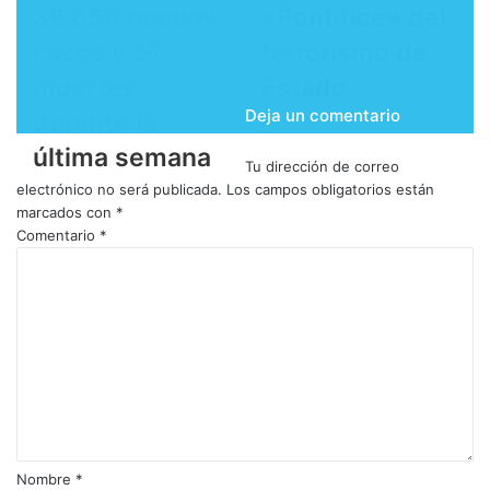
39.656 nuevos
«Pontífice» del
casos y 57
terrorismo de
muertes
Estado
Deja un comentario
durante la
última semana
Tu dirección de correo
electrónico no será publicada.
Los campos obligatorios están
marcados con
*
Comentario
*
Nombre
*