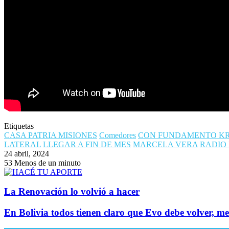
Etiquetas
CASA PATRIA MISIONES
Comedores
CON FUNDAMENTO KR
LATERAL
LLEGAR A FIN DE MES
MARCELA VERA
RADIO
24 abril, 2024
53
Menos de un minuto
La Renovación lo volvió a hacer
En Bolivia todos tienen claro que Evo debe volver, m