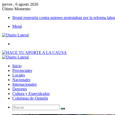
jueves , 6 agosto 2026
Último Momento:
Brutal represión contra quienes protestaban por la reforma labor
Menú
Buscar
Inicio
Provinciales
Locales
Nacionales
Internacionales
Deportes
Cultura y Espectáculos
Columnas de Opinión
Buscar