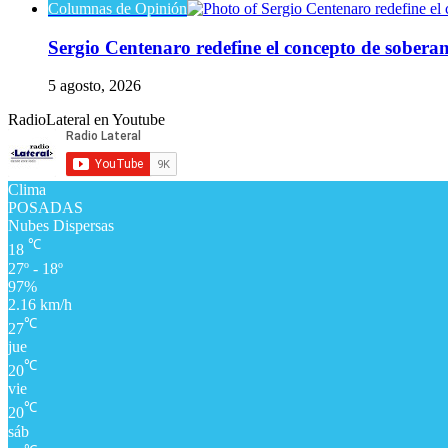
Columnas de Opinión
Sergio Centenaro redefine el concepto de soberaní
5 agosto, 2026
RadioLateral en Youtube
Clima
POSADAS
Nubes Dispersas
℃
18
27º - 18º
97%
2.16 km/h
℃
27
jue
℃
20
vie
℃
20
sáb