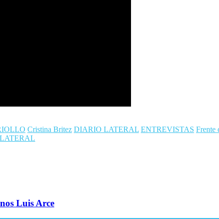
IOLLO
Cristina Britez
DIARIO LATERAL
ENTREVISTAS
Frente
 LATERAL
enos Luis Arce