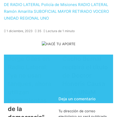
DE RADIO LATERAL
Policía de Misiones
RADIO LATERAL
Ramón Amarilla
SUBOFICIAL MAYOR RETIRADO
VOCERO
UNIDAD REGIONAL UNO
1 diciembre, 2023
35
Lectura de 1 minuto
Jorge Giles en
Cacho Bernal
Radio Lateral:
recibirá el título
"ya no usan
de Doctor
tanques, ahora
Honoris Causa
utilizan
de la UNaM
Deja un comentario
herramientas
de la
Tu dirección de correo
electrónico no será publicada.