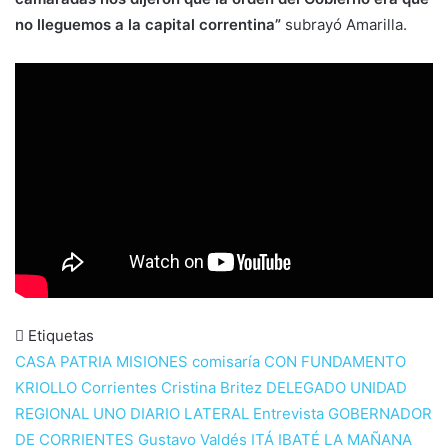
no lleguemos a la capital correntina”
subrayó Amarilla.
Etiquetas
CASA PATRIA MISIONES
comisaría
CON FUNDAMENTO
KRIOLLO
Corrientes
Cristina Britez
DELEGADO UNIDAD
REGIONAL UNO
DIARIO LATERAL
Entrevista
GOBERNADOR
DE CORRIENTES
Gustavo Valdés
ITÁ IBATÉ
LA MAÑANA