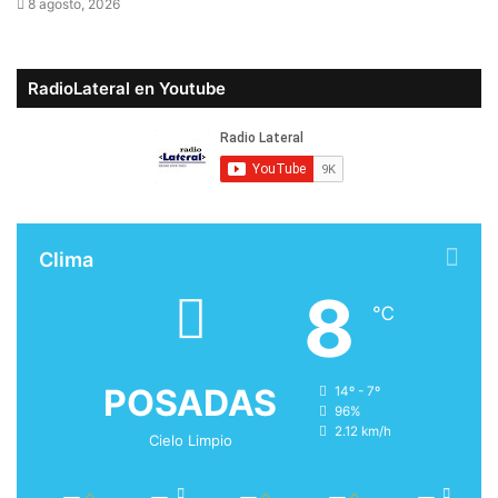
8 agosto, 2026
RadioLateral en Youtube
Clima
8
℃
POSADAS
14º - 7º
96%
2.12 km/h
Cielo Limpio