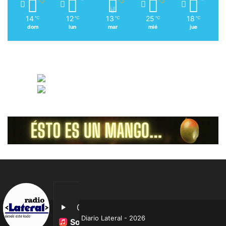
14
12
13
25
18
℃
℃
℃
℃
℃
dom
lun
mar
mié
jue
Diario Lateral - 2026