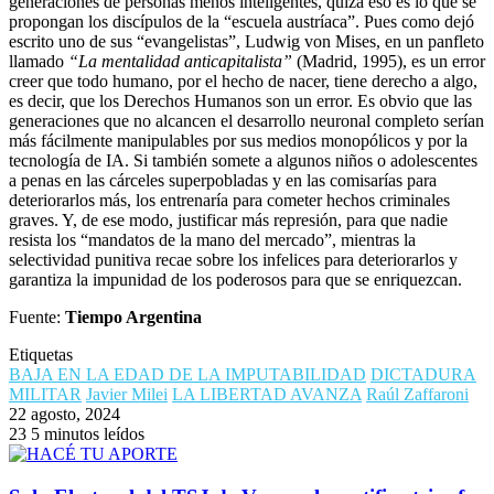
generaciones de personas menos inteligentes, quizá eso es lo que se
propongan los discípulos de la “escuela austríaca”. Pues como dejó
escrito uno de sus “evangelistas”, Ludwig von Mises, en un panfleto
llamado
“La mentalidad anticapitalista”
(Madrid, 1995), es un error
creer que todo humano, por el hecho de nacer, tiene derecho a algo,
es decir, que los Derechos Humanos son un error. Es obvio que las
generaciones que no alcancen el desarrollo neuronal completo serían
más fácilmente manipulables por sus medios monopólicos y por la
tecnología de IA. Si también somete a algunos niños o adolescentes
a penas en las cárceles superpobladas y en las comisarías para
deteriorarlos más, los entrenaría para cometer hechos criminales
graves. Y, de ese modo, justificar más represión, para que nadie
resista los “mandatos de la mano del mercado”, mientras la
selectividad punitiva recae sobre los infelices para deteriorarlos y
garantiza la impunidad de los poderosos para que se enriquezcan.
Fuente:
Tiempo Argentina
Etiquetas
BAJA EN LA EDAD DE LA IMPUTABILIDAD
DICTADURA
MILITAR
Javier Milei
LA LIBERTAD AVANZA
Raúl Zaffaroni
22 agosto, 2024
23
5 minutos leídos