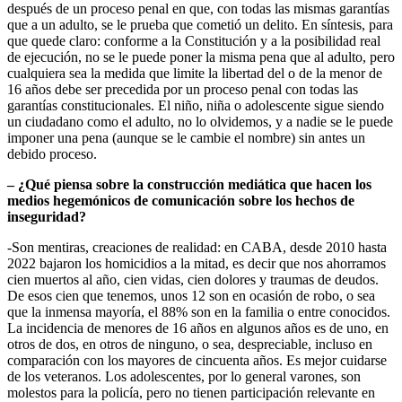
después de un proceso penal en que, con todas las mismas garantías
que a un adulto, se le prueba que cometió un delito. En síntesis, para
que quede claro: conforme a la Constitución y a la posibilidad real
de ejecución, no se le puede poner la misma pena que al adulto, pero
cualquiera sea la medida que limite la libertad del o de la menor de
16 años debe ser precedida por un proceso penal con todas las
garantías constitucionales. El niño, niña o adolescente sigue siendo
un ciudadano como el adulto, no lo olvidemos, y a nadie se le puede
imponer una pena (aunque se le cambie el nombre) sin antes un
debido proceso.
– ¿Qué piensa sobre la construcción mediática que hacen los
medios hegemónicos de comunicación sobre los hechos de
inseguridad?
-Son mentiras, creaciones de realidad: en CABA, desde 2010 hasta
2022 bajaron los homicidios a la mitad, es decir que nos ahorramos
cien muertos al año, cien vidas, cien dolores y traumas de deudos.
De esos cien que tenemos, unos 12 son en ocasión de robo, o sea
que la inmensa mayoría, el 88% son en la familia o entre conocidos.
La incidencia de menores de 16 años en algunos años es de uno, en
otros de dos, en otros de ninguno, o sea, despreciable, incluso en
comparación con los mayores de cincuenta años. Es mejor cuidarse
de los veteranos. Los adolescentes, por lo general varones, son
molestos para la policía, pero no tienen participación relevante en