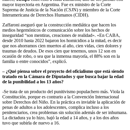
mayor trayectoria en Argentina. Fue ex ministro de la Corte
Suprema de Justicia de la Nación (CSJN) y miembro de la Corte
Interamericana de Derechos Humanos (CIDH).
Zaffaroni aseguró que la construcción mediática que hacen los
medios hegemónicos de comunicación sobre los hechos de
inseguridad “son mentiras, creaciones de realidad». «En CABA,
desde 2010 hasta 2022 bajaron los homicidios a la mitad, es decir
que nos ahorramos cien muertos al año, cien vidas, cien dolores y
traumas de deudos. De esos cien que tenemos, unos 12 son en
ocasión de robo, o sea que la inmensa mayoría, el 88% son en la
familia o entre conocidos”, explicó.
– ¿Qué piensa sobre el proyecto del oficialismo que está siendo
tratado en la Cámara de Diputados y que busca bajar la edad
de la punibilidad a los 13 años?
-Se trata de un producto del punitivismo populachero más. Viola la
Constitución, porque es contrario a la Convención Internacional
sobre Derechos del Niño. En la práctica es inviable la aplicación de
penas de adultos a los adolescentes, complica incluso a los
penitenciarios, crea problemas sin solución además de ser inhumana.
La dictadura ya lo hizo, bajó la edad a 14 años, y a los dos años
tuvo que subirla de nuevo a 16.