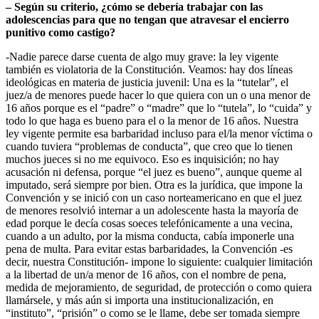
– Según su criterio, ¿cómo se debería trabajar con las
adolescencias para que no tengan que atravesar el encierro
punitivo como castigo?
-Nadie parece darse cuenta de algo muy grave: la ley vigente
también es violatoria de la Constitución. Veamos: hay dos líneas
ideológicas en materia de justicia juvenil: Una es la “tutelar”, el
juez/a de menores puede hacer lo que quiera con un o una menor de
16 años porque es el “padre” o “madre” que lo “tutela”, lo “cuida” y
todo lo que haga es bueno para el o la menor de 16 años. Nuestra
ley vigente permite esa barbaridad incluso para el/la menor víctima o
cuando tuviera “problemas de conducta”, que creo que lo tienen
muchos jueces si no me equivoco. Eso es inquisición; no hay
acusación ni defensa, porque “el juez es bueno”, aunque queme al
imputado, será siempre por bien. Otra es la jurídica, que impone la
Convención y se inició con un caso norteamericano en que el juez
de menores resolvió internar a un adolescente hasta la mayoría de
edad porque le decía cosas soeces telefónicamente a una vecina,
cuando a un adulto, por la misma conducta, cabía imponerle una
pena de multa. Para evitar estas barbaridades, la Convención -es
decir, nuestra Constitución- impone lo siguiente: cualquier limitación
a la libertad de un/a menor de 16 años, con el nombre de pena,
medida de mejoramiento, de seguridad, de protección o como quiera
llamársele, y más aún si importa una institucionalización, en
“instituto”, “prisión” o como se le llame, debe ser tomada siempre