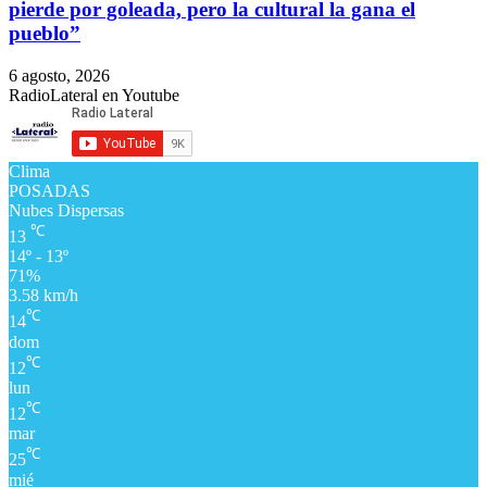
pierde por goleada, pero la cultural la gana el
pueblo”
6 agosto, 2026
RadioLateral en Youtube
Clima
POSADAS
Nubes Dispersas
℃
13
14º - 13º
71%
3.58 km/h
℃
14
dom
℃
12
lun
℃
12
mar
℃
25
mié