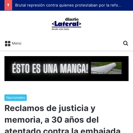
Brutal represión contra quienes protestaban por la reforma laboral de Milei
B
Menú
Nacionales
Reclamos de justicia y
memoria, a 30 años del
atentado contra la embajada