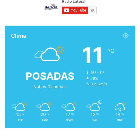
Clima
11
℃
POSADAS
15º - 11º
78%
3.21 km/h
Nubes Dispersas
15
20
17
12
14
℃
℃
℃
℃
℃
vie
sáb
dom
lun
mar