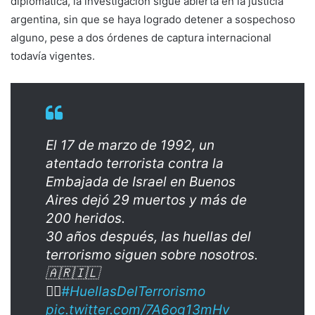
diplomática, la investigación sigue abierta en la justicia
argentina, sin que se haya logrado detener a sospechoso
alguno, pese a dos órdenes de captura internacional
todavía vigentes.
El 17 de marzo de 1992, un
atentado terrorista contra la
Embajada de Israel en Buenos
Aires dejó 29 muertos y más de
200 heridos.
30 años después, las huellas del
terrorismo siguen sobre nosotros.
🇦🇷🇮🇱
👉🏻
#HuellasDelTerrorismo
pic.twitter.com/7A6og13mHv