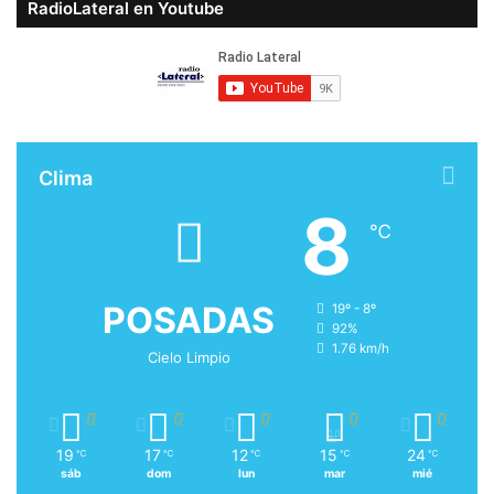
RadioLateral en Youtube
Clima
8
℃
POSADAS
19º - 8º
92%
1.76 km/h
Cielo Limpio
19
17
12
15
24
℃
℃
℃
℃
℃
sáb
dom
lun
mar
mié