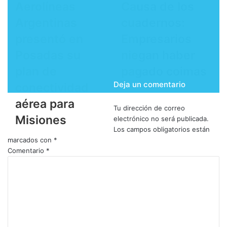
Aerolíneas
Causa de los
Argentinas
cuadernos:
presentó en
Empresarios
Posadas su
niegan haber
plan de
pagado coimas
Deja un comentario
conectividad
aérea para
Tu dirección de correo
Misiones
electrónico no será publicada.
Los campos obligatorios están
marcados con
*
Comentario
*