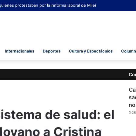
quienes protestaban por la reforma laboral de Milei
Internacionales
Deportes
Cultura y Espectáculos
Columna
Co
Ca
sa
no
istema de salud: el
25
oyano a Cristina