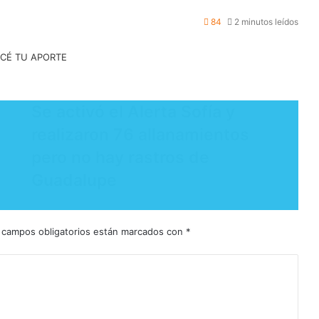
84
2 minutos leídos
Se activó el Alerta Sofía y
realizaron 76 allanamientos
pero no hay rastros de
Guadalupe
 campos obligatorios están marcados con
*