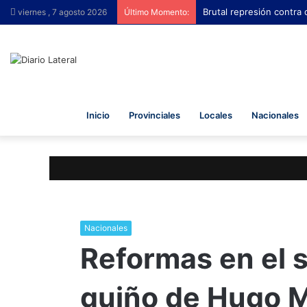
Brutal represión contra 
viernes , 7 agosto 2026
Último Momento:
Inicio
Provinciales
Locales
Nacionales
Nacionales
Reformas en el s
guiño de Hugo M