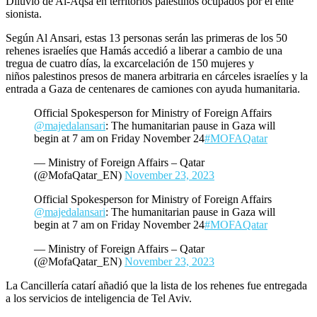
Diluvio de Al-Aqsa en territorios palestinos ocupados por el ente
sionista.
Según Al Ansari, estas 13 personas serán las primeras de los 50
rehenes israelíes que Hamás accedió a liberar a cambio de una
tregua de cuatro días, la excarcelación de 150 mujeres y
niños palestinos presos de manera arbitraria en cárceles israelíes y la
entrada a Gaza de centenares de camiones con ayuda humanitaria.
Official Spokesperson for Ministry of Foreign Affairs
@majedalansari
: The humanitarian pause in Gaza will
begin at 7 am on Friday November 24
#MOFAQatar
— Ministry of Foreign Affairs – Qatar
(@MofaQatar_EN)
November 23, 2023
Official Spokesperson for Ministry of Foreign Affairs
@majedalansari
: The humanitarian pause in Gaza will
begin at 7 am on Friday November 24
#MOFAQatar
— Ministry of Foreign Affairs – Qatar
(@MofaQatar_EN)
November 23, 2023
La Cancillería catarí añadió que la lista de los rehenes fue entregada
a los servicios de inteligencia de Tel Aviv.