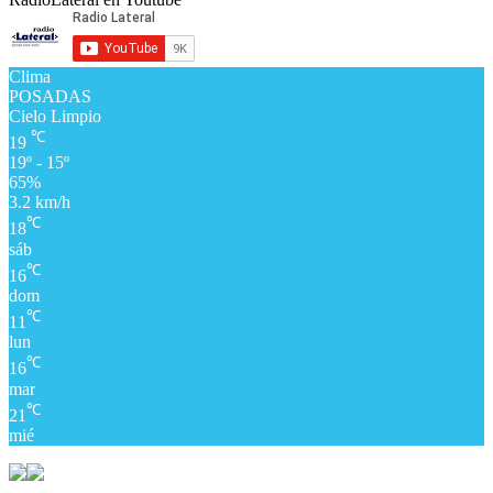
Clima
POSADAS
Cielo Limpio
℃
19
19º - 15º
65%
3.2 km/h
℃
18
sáb
℃
16
dom
℃
11
lun
℃
16
mar
℃
21
mié