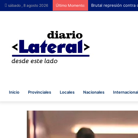
Brutal represión contra
sábado , 8 agosto 2026
Último Momento:
Inicio
Provinciales
Locales
Nacionales
Internaciona