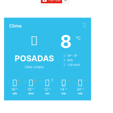
Clima
8
℃
POSADAS
19º - 8º
93%
1.56 km/h
Cielo Limpio
19
18
12
14
24
℃
℃
℃
℃
℃
sáb
dom
lun
mar
mié