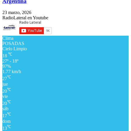
Argentina
23 marzo, 2026
RadioLateral en Youtube
Clima
POSADAS
Cielo Limpio
℃
18
27º - 18º
97%
1.77 km/h
℃
27
jue
℃
20
vie
℃
20
sáb
℃
17
dom
℃
13