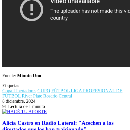
Fuente:
Minuto Uno
Etiquetas
Copa Libertadores
CUPO
FÚTBOL LIGA PROFESIONAL DE
FÚTBOL
River Plate
Rosario Central
8 diciembre, 2024
91
Lectura de 1 minuto
Alicia Castro en Radio Lateral: "Acechen a los
diputados que los han traicionado"