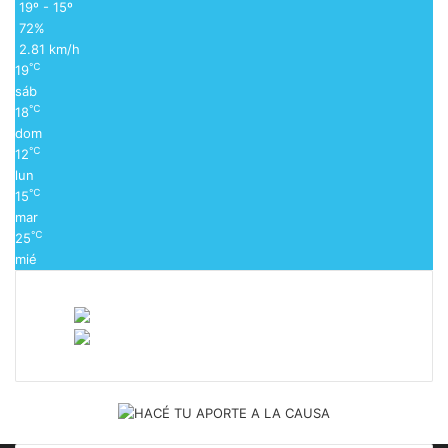
19º - 15º
72%
2.81 km/h
℃
19
sáb
℃
18
dom
℃
12
lun
℃
15
mar
℃
25
mié