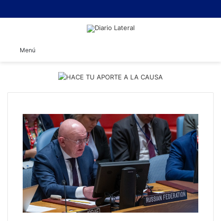
B
Menú