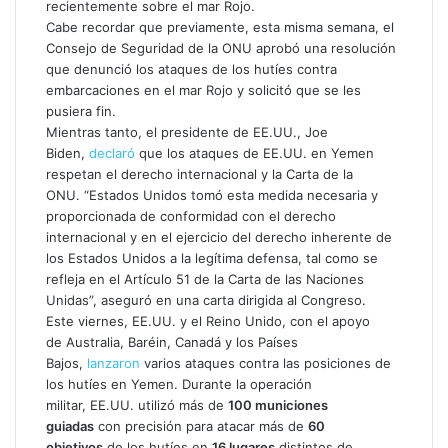
recientemente sobre el mar Rojo.
Cabe recordar que previamente, esta misma semana, el
Consejo de Seguridad de la ONU aprobó una resolución
que denunció los ataques de los hutíes contra
embarcaciones en el mar Rojo y solicitó que se les
pusiera fin.
Mientras tanto, el presidente de EE.UU., Joe
Biden,
declaró
que los ataques de EE.UU. en Yemen
respetan el derecho internacional y la Carta de la
ONU. “Estados Unidos tomó esta medida necesaria y
proporcionada de conformidad con el derecho
internacional y en el ejercicio del derecho inherente de
los Estados Unidos a la legítima defensa, tal como se
refleja en el Artículo 51 de la Carta de las Naciones
Unidas”, aseguró en una carta dirigida al Congreso.
Este viernes, EE.UU. y el Reino Unido, con el apoyo
de Australia, Baréin, Canadá y los Países
Bajos,
lanzaron
varios ataques contra las posiciones de
los hutíes en Yemen. Durante la operación
militar, EE.UU. utilizó más de
100 municiones
guiadas
con precisión para atacar más de
60
objetivos
de los hutíes en
16 lugares
distintos de