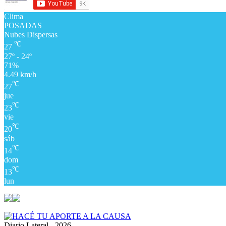
Clima
POSADAS
Nubes Dispersas
℃
27
27º - 24º
71%
4.49 km/h
℃
27
jue
℃
23
vie
℃
20
sáb
℃
14
dom
℃
13
lun
Diario Lateral - 2026