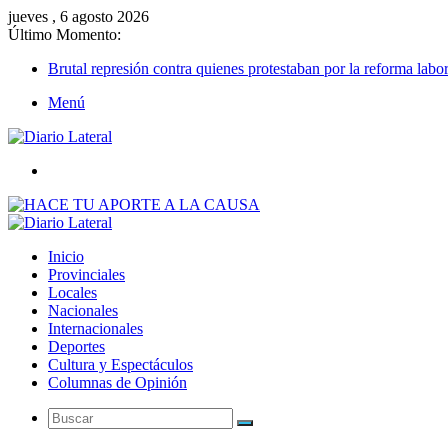
jueves , 6 agosto 2026
Último Momento:
Brutal represión contra quienes protestaban por la reforma labor
Menú
Buscar
Inicio
Provinciales
Locales
Nacionales
Internacionales
Deportes
Cultura y Espectáculos
Columnas de Opinión
Buscar