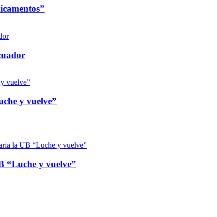
dicamentos”
Ecuador
uche y vuelve”
UB “Luche y vuelve”