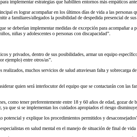
para implementar estrategias que habiliten entornos más empáticos ante
rincipal es lograr acompañar en los últimos días de vida a las personas
itir a familiares/allegados la posibilidad de despedida presencial de sus
ue se deberían implementar medidas de excepción para acompañar a pers
ños, niñas y adolescentes o personas con discapacidad”.
icos y privados, dentro de sus posibilidades, armar un equipo específico
por ejemplo) entre otros/as”.
s realizados, muchos servicios de salud atraviesan falta y sobrecarga d
iderar quien será interlocutor del equipo que se contactarán con las fa
s, como tener preferentemente entre 18 y 60 años de edad, gozar de bu
uir, ya que si se implementan los cuidados apropiados el riesgo disminuy
go potencial y explique los procedimientos permitidos y desaconsejados
pecialistas en salud mental en el manejo de situación de final de vida