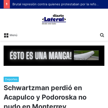
Brutal represión contra quienes protestaban por la reforma laboral de Milei
B
Menú
Deportes
Schwartzman perdió en
Acapulco y Podoroska no
pudo en Monterrey