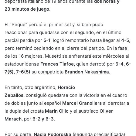
deportista italiano de 19 años durante las
dos horas y
23 minutos de juego
.
El “Peque” perdió el primer set y, si bien pudo
reaccionar para quedarse con el segundo, en el último
parcial perdía por
5-1
, logró remontarlo hasta llegar al
4-5
,
pero terminó cediendo en el cierre del partido. En la fase
de los 16 mejores, Musetti se enfrentará este miércoles al
estadounidense
Frances Tiafoe,
quien derrotó por
6-4, 6-
7(5), 7-6(5)
su compatriota
Brandon Nakashima.
En tanto, otro argentino,
Horacio
Zeballos,
consiguió quedarse con la victoria en el cuadro
de dobles junto al español
Marcel Granollers
al derrotar a
la dupla del croata
Marin Cilic
y el austríaco
Oliver
Marach,
por
6-2 y 6-3
.
Por su parte,
Nadia Podoroska
(segunda preclasificada)