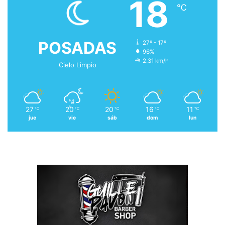
18
℃
POSADAS
27º - 17º
96%
2.31 km/h
Cielo Limpio
27
20
20
16
11
℃
℃
℃
℃
℃
jue
vie
sáb
dom
lun