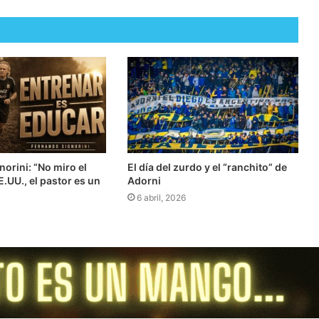
orini: “No miro el
El día del zurdo y el “ranchito” de
.UU., el pastor es un
Adorni
6 abril, 2026