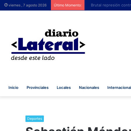
Brutal represión contra
viernes , 7 agosto 2026
Último Momento:
Inicio
Provinciales
Locales
Nacionales
Internaciona
Deportes