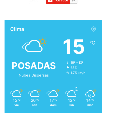
Clima
15
℃
POSADAS
15º - 13º
65%
1.75 km/h
Nubes Dispersas
15
20
17
12
14
℃
℃
℃
℃
℃
vie
sáb
dom
lun
mar